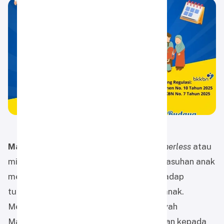
Martapura, 13 Juli 2025
– Fenomena
fatherless
atau
minimnya keterlibatan ayah dalam pengasuhan anak
menjadi isu serius yang berdampak terhadap
tumbuh kembang emosional dan sosial anak.
Menyadari hal ini, SD Alam Muhammadiyah
Martapura (SD Almira) menginisiasi ajakan kepada