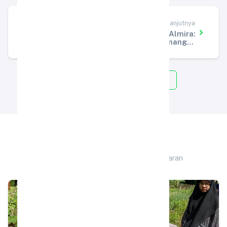
Artikel Selanjutnya
Hari Pertama Anak Kelas 1 di SD Almira:
Adaptasi di Sekolah Alam dan Semangat
#AyahHebat
Kembali ke Semua Artikel
Berita Terkait
Artikel lainnya di kategori Pembelajaran