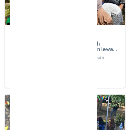
PEMBELAJARAN
07 Sep 2025
Anak-anak SD Alam Muhammadiyah
Martapura Belajar Cinta Lingkungan lewat
GreenLab
Anak-anak SD Alam Muhammadiyah Martapura
Belajar Cinta Lingkungan lewat GreenLab
Baca