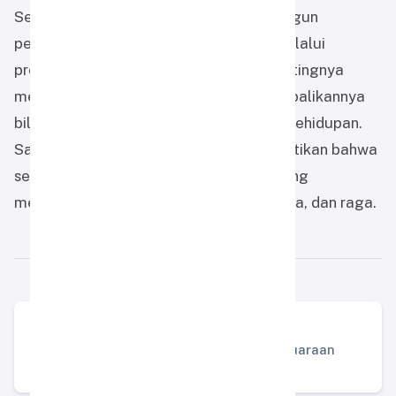
Sebagai bagian dari komitmen membangun
pendidikan berbasis fitrah, SD Almira melalui
program DNA Sekolah menekankan pentingnya
menumbuhkan fitrah anak dan mengembalikannya
bila mulai terkikis oleh berbagai faktor kehidupan.
Salah satu tolok ukurnya adalah memastikan bahwa
sekolah hadir sebagai rumah tumbuh yang
mendampingi anak secara utuh: akal, jiwa, dan raga.
Artikel Sebelumnya
Siswa SD Almira Raih Prestasi di Kejuaraan
Pencak Silat Banjar 2025