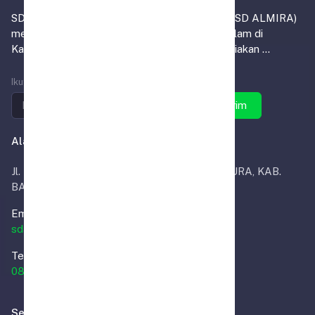
SD Alam Muhammadiyah Indrasari Martapura (SD ALMIRA)
merupakan satu-satunya institusi pendidikan alam di
Kabupaten Banjar, yang tidak sekadar menyediakan ...
Ikuti SD ALMIRA
Kirim
Alamat Kantor
Jl. Masjid RT.02, INDRA SARI, KEC. MARTAPURA, KAB.
BANJAR
Email.
sdalammuhammadiyahmtp@sdalmira.sch.id
Telp.
0851-2293-2018
Selengkapnya