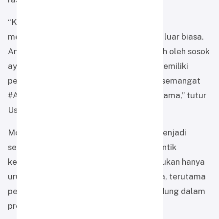
“Kehadiran ayah di hari pertama sekolah
memberikan penguatan emosional yang luar biasa.
Anak merasa dicintai dan didukung penuh oleh sosok
ayah, yang selama ini sering dianggap memiliki
peran terbatas di ranah domestik. Inilah semangat
#AyahHebat yang ingin kita bangun bersama,” tutur
Ust. Firman.
Momentum ini diharapkan tidak hanya menjadi
seremonial tahunan, tetapi dapat memantik
kesadaran bersama bahwa pendidikan bukan hanya
urusan sekolah, melainkan juga keluarga, terutama
peran ayah sebagai pemimpin dan pelindung dalam
proses tumbuh kembang anak.