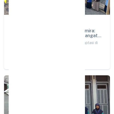
PEMBELAJARAN
15 Jul 2025
Hari Pertama Anak Kelas 1 di SD Almira:
Adaptasi di Sekolah Alam dan Semangat
#AyahHebat
Hari Pertama Anak Kelas 1 di SD Almira: Adaptasi di
Sekolah Alam dan Semangat #AyahHebat
Baca