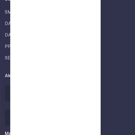
SMP ALMIRA
DAPODIK
DATA REFERENSI
PPDB
SEKOLAHLOKAH
Akan Segera Tersedia
Media Sosial