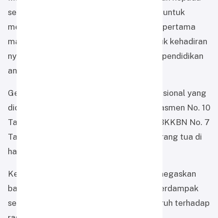
seluruh orang tua, khususnya para ayah, untuk
mengantar ananda ke sekolah pada hari pertama
masuk, Senin 14 Juli 2025, sebagai bentuk kehadiran
nyata dan penguatan peran ayah dalam pendidikan
anak.
Gerakan ini sejalan dengan semangat nasional yang
didorong melalui Surat Edaran Mendikdasmen No. 10
Tahun 2025 serta Surat Edaran Kepala BKKBN No. 7
Tahun 2025 tentang pentingnya peran orang tua di
hari pertama anak masuk sekolah.
Kepala SD Almira, Ust. Firman Hadi, menegaskan
bahwa keterlibatan ayah bukan hanya berdampak
secara emosional, tetapi juga berpengaruh terhadap
rasa percaya diri anak.