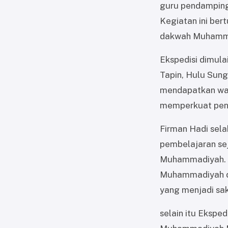
guru pendamping
Kegiatan ini ber
dakwah Muhammad
Ekspedisi dimula
Tapin, Hulu Sunga
mendapatkan wa
memperkuat pendi
Firman Hadi sela
pembelajaran sej
Muhammadiyah. “
Muhammadiyah di 
yang menjadi saks
selain itu Eksped