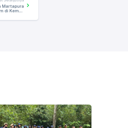
el Selanjutnya
 Martapura
um di Kemah
zbul Wathan