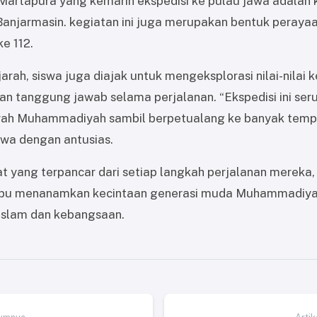
rtapura yang kemarin ekspedisi ke pulau jawa adalah k
Banjarmasin. kegiatan ini juga merupakan bentuk peraya
e 112.
jarah, siswa juga diajak untuk mengeksplorasi nilai-nilai
n tanggung jawab selama perjalanan. “Ekspedisi ini ser
jarah Muhammadiyah sambil berpetualang ke banyak temp
swa dengan antusias.
yang terpancar dari setiap langkah perjalanan mereka, 
u menanamkan kecintaan generasi muda Muhammadiyah 
 Islam dan kebangsaan.