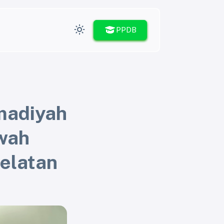
PPDB
madiyah
kwah
elatan