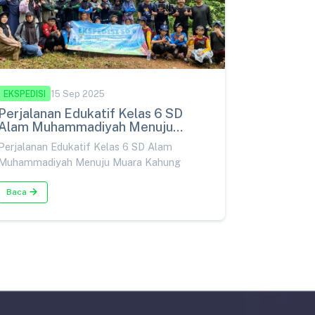
EKSPEDISI
15 Sep 2025
Perjalanan Edukatif Kelas 6 SD
Alam Muhammadiyah Menuju
Muara Kahung
Perjalanan Edukatif Kelas 6 SD Alam
Muhammadiyah Menuju Muara Kahung
Baca