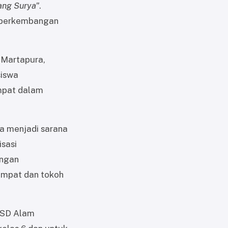
ang Surya"
.
n perkembangan
 Martapura,
siswa
mpat dalam
a menjadi sarana
sasi
angan
empat dan tokoh
i SD Alam