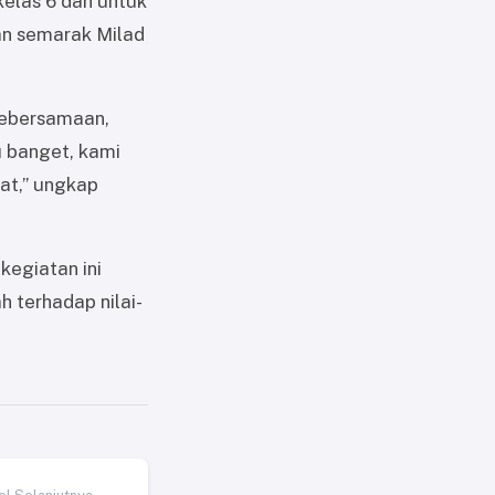
elas 6 dan untuk
an semarak Milad
 kebersamaan,
u banget, kami
at,” ungkap
kegiatan ini
terhadap nilai-