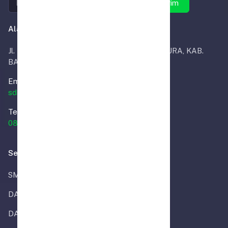
Kirim
Alamat Kantor
Jl. Masjid RT.02, INDRA SARI, KEC. MARTAPURA, KAB.
BANJAR
Email.
sdalammuhammadiyahmtp@sdalmira.sch.id
Telp.
0851-2293-2018
Selengkapnya
SMP ALMIRA
DAPODIK
DATA REFERENSI