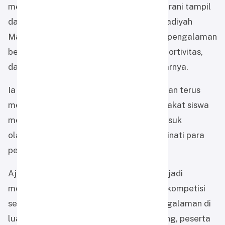
mereka. Kami bangga karena mereka berani tampil
dan membawa nama SD Alam Muhammadiyah
Martapura di ajang nasional. Ini menjadi pengalaman
berharga untuk membangun karakter, sportivitas,
dan semangat berprestasi sejak dini,” ujarnya.
Ia juga menambahkan bahwa sekolah akan terus
mendukung pengembangan minat dan bakat siswa
melalui berbagai kegiatan positif, termasuk
olahraga panahan yang kini semakin diminati para
pelajar.
Ajang Muhammadiyah Games 2026 menjadi
momentum bagi siswa untuk belajar berkompetisi
secara sehat sekaligus memperluas pengalaman di
luar lingkungan sekolah. Selain bertanding, peserta