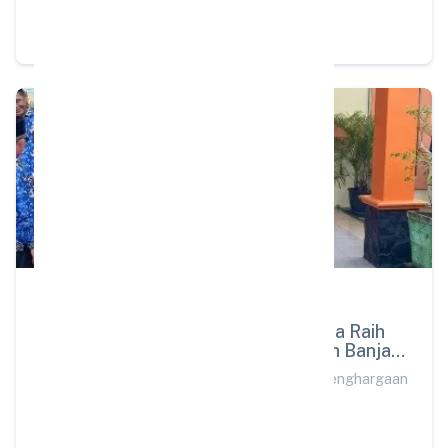
Baca
PRESTASI
17 Dec 2025
SD Alam Muhammadiyah Martapura Raih
Penghargaan Adiwiyata Kabupaten Banjar
2025
SD Alam Muhammadiyah Martapura Raih Penghargaan
Adiwiyata Kabupaten Banjar 2025
Baca