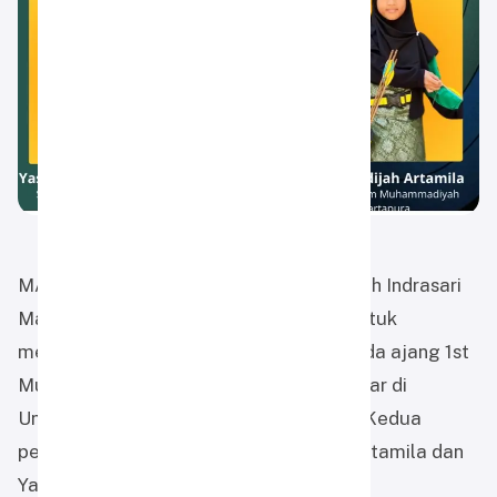
MARTAPURA — SD Alam Muhammadiyah Indrasari
Martapura mengirimkan dua siswinya untuk
mengikuti cabang olahraga panahan pada ajang 1st
Muhammadiyah Games 2026 yang digelar di
Universitas Ahmad Dahlan, Yogyakarta. Kedua
peserta tersebut ialah Adiva Khadijah Artamila dan
Yasmin Humairo Salsabila.