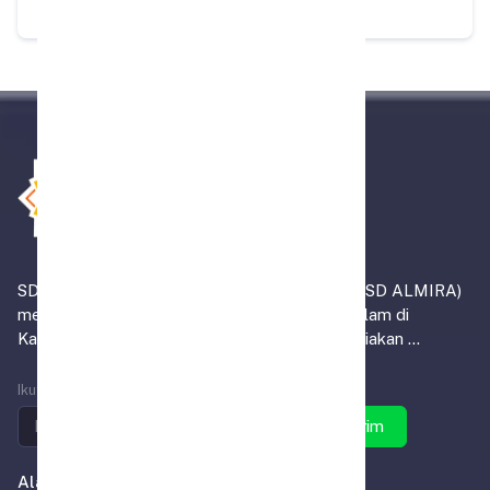
SD Alam Muhammadiyah Indrasari Martapura (SD ALMIRA)
merupakan satu-satunya institusi pendidikan alam di
Kabupaten Banjar, yang tidak sekadar menyediakan ...
Ikuti SD ALMIRA
Kirim
Alamat Kantor