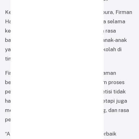
Kepala SD Alam Muhammadiyah Martapura, Firman
Hadi, turut hadir mendampingi para siswa selama
kegiatan berlangsung. Ia menyampaikan rasa
bangga atas keberanian dan semangat anak-anak
yang mampu tampil membawa nama sekolah di
tingkat nasional.
Firman Hadi mengatakan bahwa pengalaman
bertanding menjadi bagian penting dalam proses
pembelajaran siswa. Menurutnya, kompetisi tidak
hanya mengajarkan soal kemenangan, tetapi juga
melatih disiplin, fokus, mental bertanding, dan rasa
percaya diri.
“Anak-anak sudah menunjukkan usaha terbaik