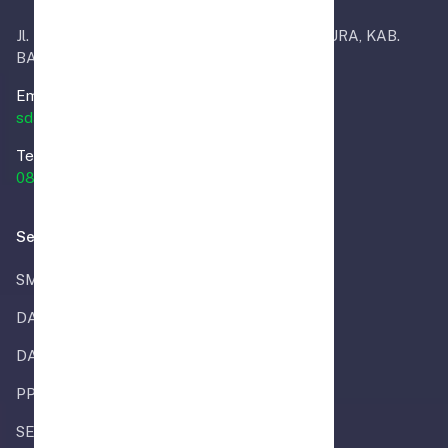
Jl. Masjid RT.02, INDRA SARI, KEC. MARTAPURA, KAB.
BANJAR
Email.
sdalammuhammadiyahmtp@sdalmira.sch.id
Telp.
0851-2293-2018
Selengkapnya
SMP ALMIRA
DAPODIK
DATA REFERENSI
PPDB
SEKOLAHLOKAH