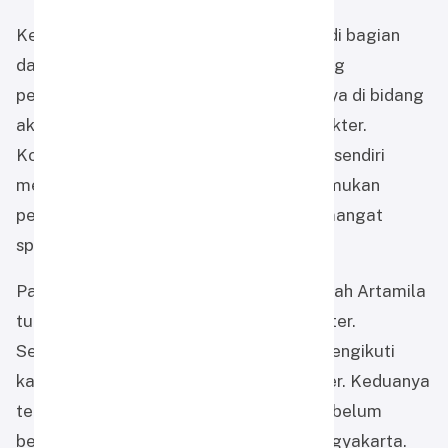
Keikutsertaan dua atlet muda ini menjadi bagian
dari komitmen sekolah dalam mendukung
pengembangan potensi siswa, tidak hanya di bidang
akademik tetapi juga olahraga dan karakter.
Kompetisi Muhammadiyah Games 2026 sendiri
menjadi ajang perdana yang mempertemukan
peserta dari berbagai daerah dalam semangat
sportivitas dan prestasi.
Pada perlombaan tersebut, Adiva Khadijah Artamila
turun di kategori Horse Bow jarak 10 meter.
Sementara Yasmin Humairo Salsabila mengikuti
kategori Standar Nasional jarak 20 meter. Keduanya
telah menjalani persiapan dan latihan sebelum
berangkat mengikuti pertandingan di Yogyakarta.