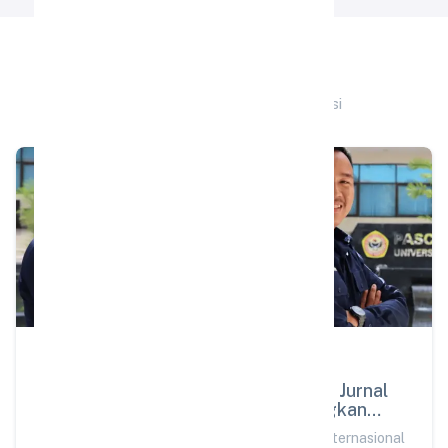
Berita Terkait
Artikel lainnya di kategori Prestasi
PRESTASI
25 Jun 2026
Fasilitator PJOK SD Almira Tembus Jurnal
Internasional Scopus Q3, Kembangkan
Pembelajaran Berbasis Karakter WASAKA
Fasilitator PJOK SD Almira Tembus Jurnal Internasional