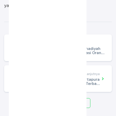
yang lebih tinggi di masa mendatang.
Artikel Sebelumnya
Seminar Parenting SD Alam Muhammadiyah
Indrasari Martapura Perkuat Kolaborasi Orang
Tua dalam Pendidikan Anak
Artikel Selanjutnya
SD Alam Muhammadiyah Indrasari Martapura
Raih Juara I Pemanfaatan Instagram Terbaik
Tingkat SD
Kembali ke Semua Artikel