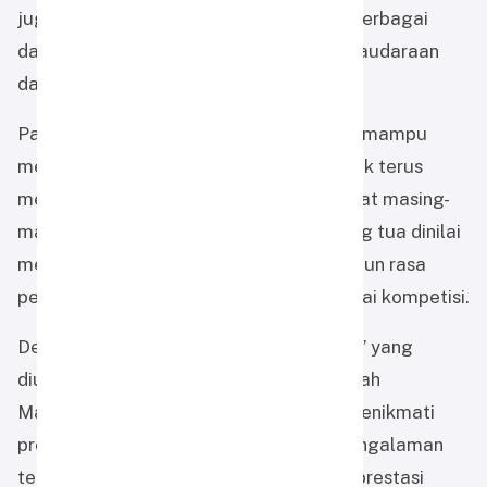
juga dapat bertemu dengan siswa dari berbagai
daerah dan membangun semangat persaudaraan
dalam lingkungan Muhammadiyah.
Partisipasi Adiva dan Yasmin diharapkan mampu
menjadi motivasi bagi siswa lainnya untuk terus
mengembangkan potensi diri sesuai bakat masing-
masing. Dukungan dari sekolah dan orang tua dinilai
menjadi faktor penting dalam membangun rasa
percaya diri anak untuk tampil di berbagai kompetisi.
Dengan semangat “Selamat Bertanding” yang
diusung sekolah, SD Alam Muhammadiyah
Martapura berharap para siswa dapat menikmati
proses pertandingan dan menjadikan pengalaman
tersebut sebagai langkah awal menuju prestasi