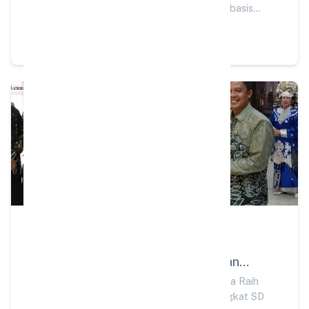
Scopus Q3, Kembangkan Pembelajaran Berbasis
Karakter WASAKA
Baca
PRESTASI
21 May 2026
SD Alam Muhammadiyah Indrasari
Martapura Raih Juara I Pemanfaatan
Instagram Terbaik Tingkat SD
SD Alam Muhammadiyah Indrasari Martapura Raih
Juara I Pemanfaatan Instagram Terbaik Tingkat SD